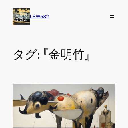
内
容
LBW582
を
ス
キ
ッ
タグ:
『金明竹』
プ