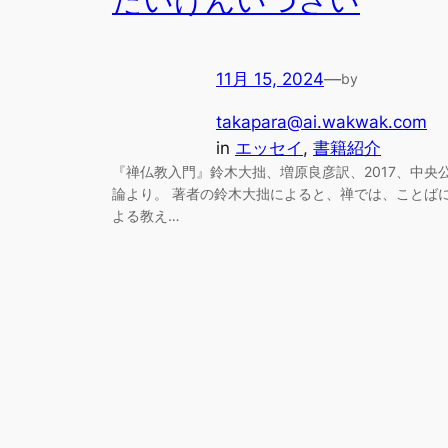
たいけんいつさい
11月 15, 2024
—
by
takapara@ai.wakwak.com
in
エッセイ
, 
書籍紹介
『禅仏教入門』鈴木大拙、増原良彦訳、2017、中央
論より。 著者の鈴木大拙によると、禅では、ことば
よる教え…