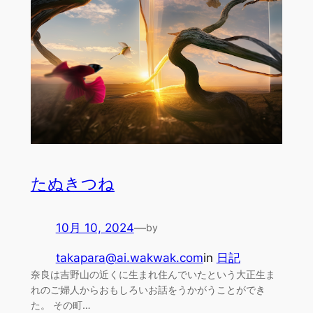
たぬきつね
10月 10, 2024
—
by
takapara@ai.wakwak.com
in
日記
奈良は吉野山の近くに生まれ住んでいたという大正生ま
れのご婦人からおもしろいお話をうかがうことができ
た。 その町…