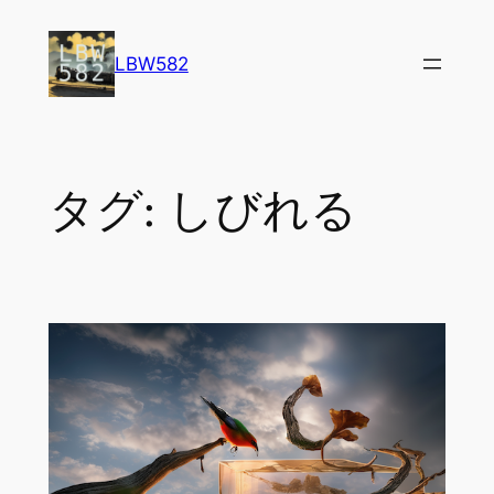
内
容
LBW582
を
ス
キ
ッ
タグ:
しびれる
プ