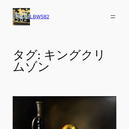
内
容
LBW582
を
ス
キ
ッ
タグ:
キングクリ
プ
ムゾン