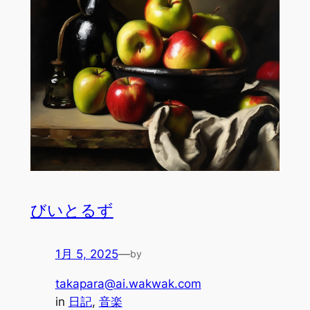
びいとるず
1月 5, 2025
—
by
takapara@ai.wakwak.com
in
日記
, 
音楽