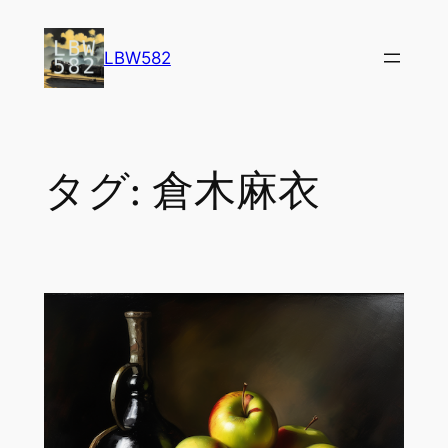
内
容
LBW582
を
ス
キ
ッ
タグ:
倉木麻衣
プ