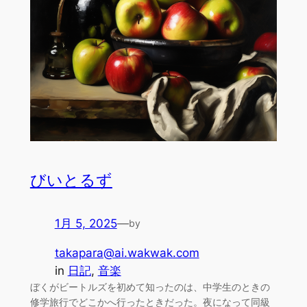
びいとるず
1月 5, 2025
—
by
takapara@ai.wakwak.com
in
日記
, 
音楽
ぼくがビートルズを初めて知ったのは、中学生のときの
修学旅行でどこかへ行ったときだった。夜になって同級