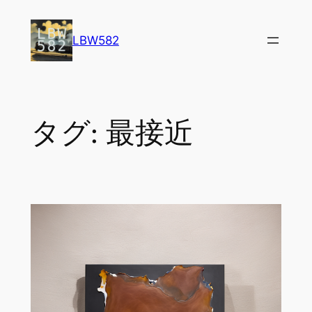
内
容
LBW582
を
ス
キ
ッ
タグ:
最接近
プ