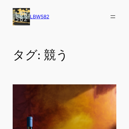
内
容
LBW582
を
ス
キ
ッ
タグ:
競う
プ