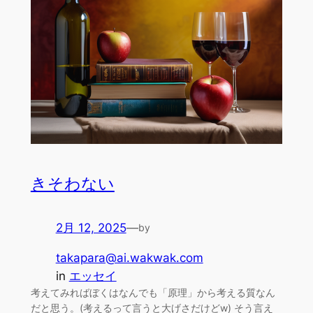
きそわない
2月 12, 2025
—
by
takapara@ai.wakwak.com
in
エッセイ
考えてみればぼくはなんでも「原理」から考える質なん
だと思う。(考えるって言うと大げさだけどw) そう言え