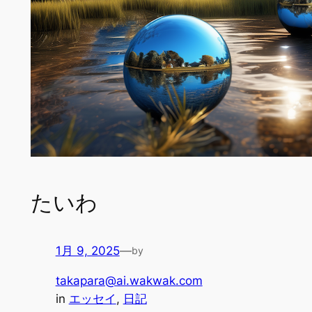
たいわ
1月 9, 2025
—
by
takapara@ai.wakwak.com
in
エッセイ
, 
日記