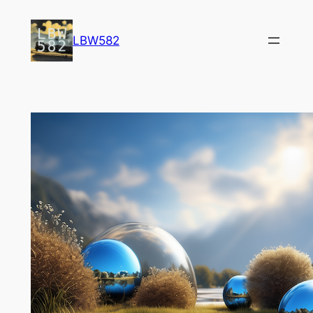
内
容
LBW582
を
ス
キ
ッ
プ