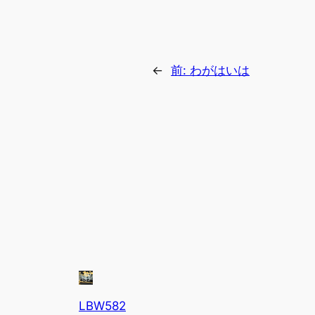
←
前:
わがはいは
LBW582