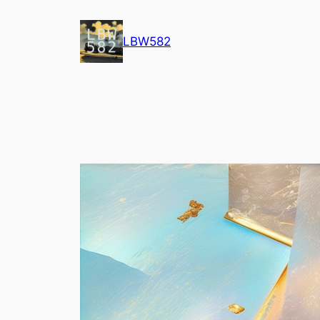
内
容
LBW582
を
ス
キ
ッ
プ