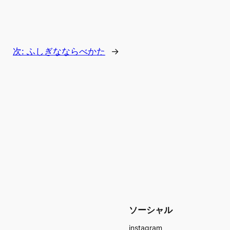
次:
ふしぎなならべかた
→
ソーシャル
instagram